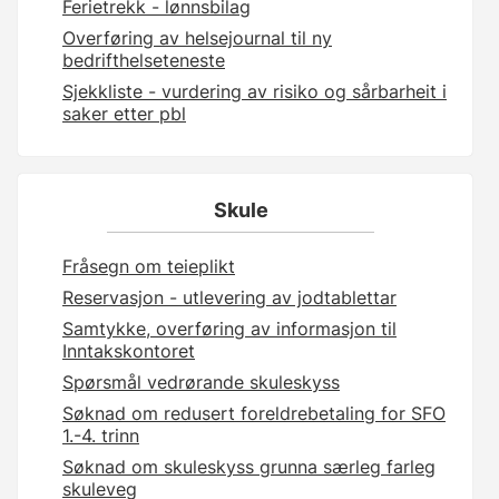
Ferietrekk - lønnsbilag
Overføring av helsejournal til ny
bedrifthelseteneste
Sjekkliste - vurdering av risiko og sårbarheit i
saker etter pbl
Skule
Fråsegn om teieplikt
Reservasjon - utlevering av jodtablettar
Samtykke, overføring av informasjon til
Inntakskontoret
Spørsmål vedrørande skuleskyss
Søknad om redusert foreldrebetaling for SFO
1.-4. trinn
Søknad om skuleskyss grunna særleg farleg
skuleveg