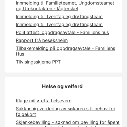
Innmelding til Familieteamet, Ungdomsteamet
og Utekontakten - lågterskel
Innmelding til Tverrfagleg drøftingsteam
Innmelding til Tverrfagleg drøftingsteam
Politiattest, oppdragsavtale - Familiens hus
Rapport frå besøksheim
Tilbakemelding på oppdragsavtale - Familiens
Hus
Tilvisingsskjema PPT
Helse og velferd
Klage miljøretta helsevern
Sakkunnig vurdering av søkaren sitt behov for
følgekort
Skjenkebevilling - søknad om bevilling for åpent