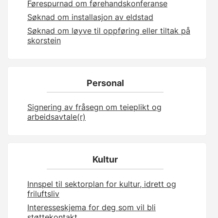
Førespurnad om førehandskonferanse
Søknad om installasjon av eldstad
Søknad om løyve til oppføring eller tiltak på
skorstein
Personal
Signering av fråsegn om teieplikt og
arbeidsavtale(r)
Kultur
Innspel til sektorplan for kultur, idrett og
friluftsliv
Interesseskjema for deg som vil bli
støttekontakt