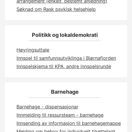
arrangement (enkelt, bestemt anledning)
Søknad om Rask psykisk helsehjelp
Politikk og lokaldemokrati
Høyringsuttale
Innspel til samfunnsutviklinga i Bjørnafjorden
Innspelskjema til KPA, andre innspelsrunde
Barnehage
Barnehage - dispensasjonar
Innmelding til ressursteam - barnehage
Innsending av informasjon til barnehagemappe
Melding om behov for individuelt tilrettelagt