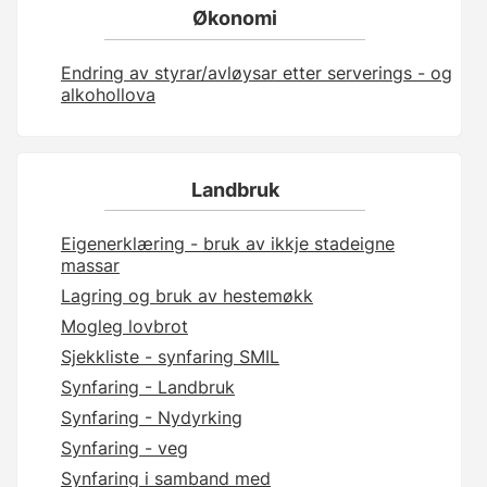
Økonomi
Endring av styrar/avløysar etter serverings - og
alkohollova
Landbruk
Eigenerklæring - bruk av ikkje stadeigne
massar
Lagring og bruk av hestemøkk
Mogleg lovbrot
Sjekkliste - synfaring SMIL
Synfaring - Landbruk
Synfaring - Nydyrking
Synfaring - veg
Synfaring i samband med