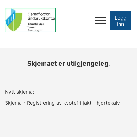
Logg
inn
Skjemaet er utilgjengeleg.
Nytt skjema:
Skjema - Registrering av kvotefri jakt - hjortekalv